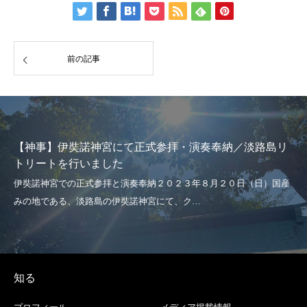
前の記事
【神事】伊奘諾神宮にて正式参拝・演奏奉納／淡路島リ
トリートを行いました
知る